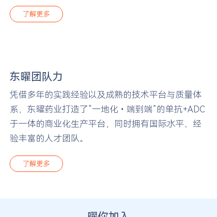
了解更多
东曜团队力
凭借多年的实践经验以及成熟的技术平台与质量体
系，东曜药业打造了“一地化•端到端”的单抗
+ADC
于一体的商业化生产平台，同时拥有国际水平、经
验丰富的人才团队。
了解更多
曜你加入