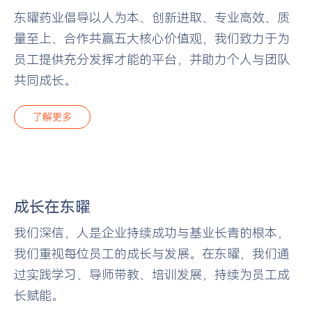
东曜药业倡导以人为本、创新进取、专业高效、质
量至上、合作共赢五大核心价值观，我们致力于为
员工提供充分发挥才能的平台，并助力个人与团队
共同成长。
了解更多
成长在东曜
我们深信，人是企业持续成功与基业长青的根本，
我们重视每位员工的成长与发展。在东曜，我们通
过实践学习、导师带教、培训发展，持续为员工成
长赋能。