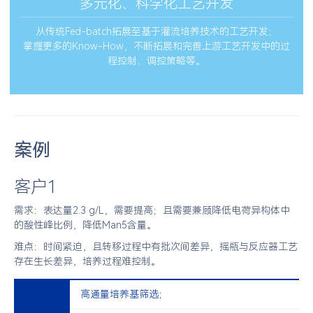
多元化、科学化工艺开发
从传统Fed-batch拓展至基于灌流培养技术的工艺开发；
掌握更多的Know-How，不断拓展和完善上游工艺开发中的过
程控制、调控策略等。
案例
客户1
需求：表达量2.3 g/L，需要提高；且需要兼顾降低电荷异构体中
的酸性峰比例，降低Man5含量。
难点：时间紧迫，且转移过程中有批次间差异，摇瓶与反应器工艺
存在生长差异，培养过程难控制。
高通量培养基筛选；