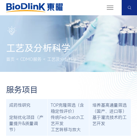
切
换
导
航
工艺及分析科学
首页
<
CDMO服务
<
工艺及分析科学
服务项目
成药性研究
TOP克隆筛选（含
培养基高通量筛选
稳定性评价）
（国产、进口等）
定制优化项目（产
传统Fed-batch工
基于灌流技术的工
量提升&质量调
艺开发
艺开发
节）
工艺转移与放大