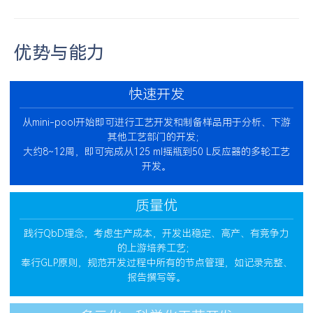
优势与能力
快速开发
从mini-pool开始即可进行工艺开发和制备样品用于分析、下游
其他工艺部门的开发；
大约8~12周，即可完成从125 ml摇瓶到50 L反应器的多轮工艺
开发。
质量优
践行QbD理念，考虑生产成本，开发出稳定、高产、有竞争力
的上游培养工艺；
奉行GLP原则，规范开发过程中所有的节点管理，如记录完整、
报告撰写等。